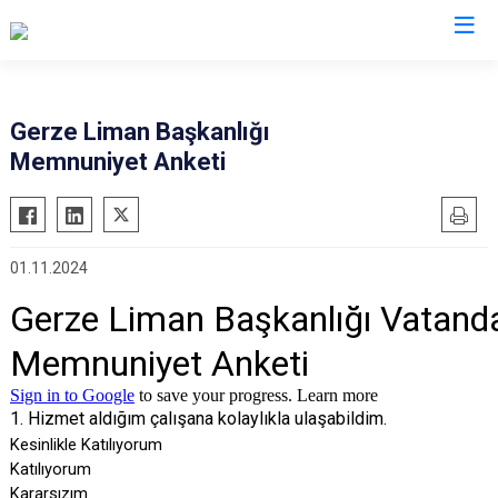
Sinop
Gerze Liman Başkanlığı
Memnuniyet Anketi
Ayancık
Boyabat
Dikmen
01.11.2024
Durağan
Erfelek
Gerze
Saraydüzü
Türkeli