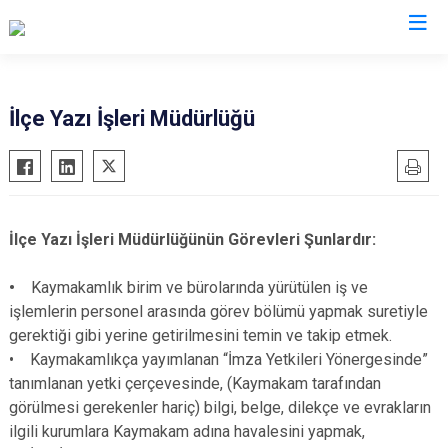
Sinop
İlçe Yazı İşleri Müdürlüğü
Ayancık
Boyabat
Dikmen
İlçe Yazı İşleri Müdürlüğünün Görevleri Şunlardır:
Durağan
Erfelek
•
Kaymakamlık birim ve bürolarında yürütülen iş ve
işlemlerin personel arasında görev bölümü yapmak suretiyle
Gerze
gerektiği gibi yerine getirilmesini temin ve takip etmek.
Saraydüzü
• Kaymakamlıkça yayımlanan “İmza Yetkileri Yönergesinde”
Türkeli
tanımlanan yetki çerçevesinde, (Kaymakam tarafından
görülmesi gerekenler hariç) bilgi, belge, dilekçe ve evrakların
ilgili kurumlara Kaymakam adına havalesini yapmak,