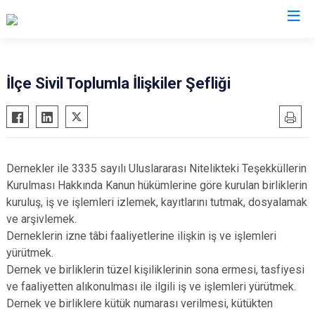
Sinop
İlçe Sivil Toplumla İlişkiler Şefliği
Ayancık
Boyabat
Dikmen
Dernekler ile 3335 sayılı Uluslararası Nitelikteki Teşekküllerin
Durağan
Kurulması Hakkında Kanun hükümlerine göre kurulan birliklerin
Erfelek
kuruluş, iş ve işlemleri izlemek, kayıtlarını tutmak, dosyalamak
ve arşivlemek.
Gerze
Derneklerin izne tâbi faaliyetlerine ilişkin iş ve işlemleri
Saraydüzü
yürütmek.
Türkeli
Dernek ve birliklerin tüzel kişiliklerinin sona ermesi, tasfiyesi
ve faaliyetten alıkonulması ile ilgili iş ve işlemleri yürütmek.
Dernek ve birliklere kütük numarası verilmesi, kütükten