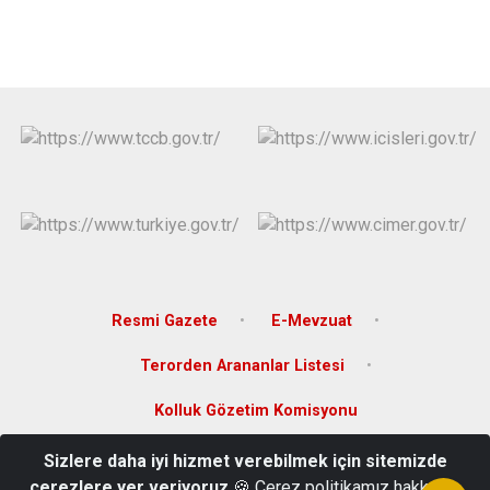
Resmi Gazete
E-Mevzuat
Terorden Arananlar Listesi
Kolluk Gözetim Komisyonu
Sizlere daha iyi hizmet verebilmek için sitemizde
Hamidiye Mh. Atatürk Cd. No:8 Hükümet Konağı Gerze/SİNOP
çerezlere yer veriyoruz
🍪 Çerez politikamız hakkında