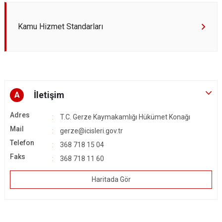
Kamu Hizmet Standarları
İletişim
A
Adres
T.C. Gerze Kaymakamlığı Hükümet Konağı
Mail
gerze@icisleri.gov.tr
Telefon
368 718 15 04
Faks
368 718 11 60
Haritada Gör