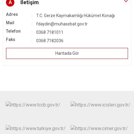
İletişim
A
Adres
T.C. Gerze Kaymakamlığı Hükümet Konağı
Mail
fdaydin@muhasebat.gov.tr
Telefon
0368 7181011
Faks
0368 7182036
Haritada Gör