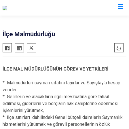
Sinop
İlçe Malmüdürlüğü
Ayancık
Boyabat
Dikmen
İLÇE MAL MÜDÜRLÜĞÜNÜN GÖREV VE YETKİLERİ
Durağan
Erfelek
* Malmüdürleri sayman sıfatını taşırlar ve Sayıştay'a hesap
verirler.
Gerze
* Gelirlerin ve alacakların ilgili mevzuatına göre tahsil
Saraydüzü
edilmesi, giderlerin ve borçların hak sahiplerine ödenmesi
Türkeli
işlemlerini yürütmek,
* İlçe sınırları dahilindeki Genel bütçeli dairelerin Saymanlık
hizmetlerini yürütmek ve görevli personellerinin özlük