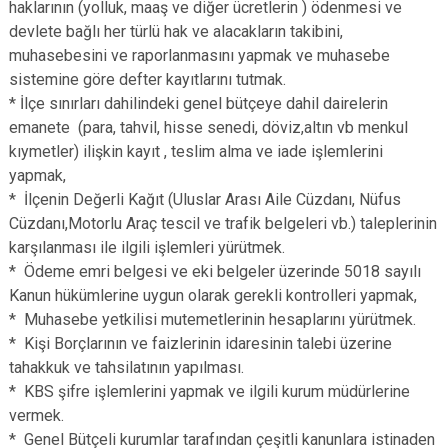
haklarının (yolluk, maaş ve diğer ücretlerin ) ödenmesi ve
devlete bağlı her türlü hak ve alacakların takibini,
muhasebesini ve raporlanmasını yapmak ve muhasebe
sistemine göre defter kayıtlarını tutmak.
* İlçe sınırları dahilindeki genel bütçeye dahil dairelerin
emanete (para, tahvil, hisse senedi, döviz,altın vb menkul
kıymetler) ilişkin kayıt , teslim alma ve iade işlemlerini
yapmak,
* İlçenin Değerli Kağıt (Uluslar Arası Aile Cüzdanı, Nüfus
Cüzdanı,Motorlu Araç tescil ve trafik belgeleri vb.) taleplerinin
karşılanması ile ilgili işlemleri yürütmek.
* Ödeme emri belgesi ve eki belgeler üzerinde 5018 sayılı
Kanun hükümlerine uygun olarak gerekli kontrolleri yapmak,
* Muhasebe yetkilisi mutemetlerinin hesaplarını yürütmek.
* Kişi Borçlarının ve faizlerinin idaresinin talebi üzerine
tahakkuk ve tahsilatının yapılması.
* KBS şifre işlemlerini yapmak ve ilgili kurum müdürlerine
vermek.
* Genel Bütçeli kurumlar tarafından çeşitli kanunlara istinaden