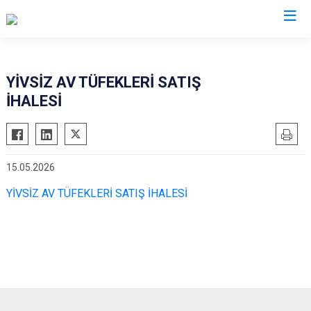
Sinop
YİVSİZ AV TÜFEKLERİ SATIŞ
İHALESİ
Ayancık
Boyabat
Dikmen
15.05.2026
Durağan
YİVSİZ AV TÜFEKLERİ SATIŞ İHALESİ
Erfelek
Gerze
Saraydüzü
Türkeli